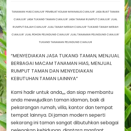
TAMAN
CIANJUR`
TANAMAN HIAS CIANJUR‘ PEMBUAT KOLAM MINIMALIS CIANJUR‘ JASA BUAT TAMAN
TUKANG
CIANJUR‘ JASA TUKANG TAMAN CIANJUR‘ JASA TANAM RUMPUT CIANJUR‘ JUAL
RUMPUT
RUMPUT GAJAH CIANJUR‘ JUAL TANAH MERAH CIANJUR‘ TUKANG TANAH MERAH
CIANJUR`
TUKANG
CIANJUR‘ JUAL POHON PELINDUNG CIANJUR‘ JUAL TANAMAN PELINDUNG CIANJUR‘
TANAMAN
TUKANG TANAMAN PELINDUNG CIANJUR
HIAS
CIANJUR
“MENYEDIAKAN JASA TUKANG TAMAN, MENJUAL
BERBAGAI MACAM TANAMAN HIAS, MENJUAL
RUMPUT TAMAN DAN MENYEDIAKAN
KEBUTUHAN TAMAN LAINNYA”
Kami hadir untuk anda,,,, dan siap membantu
anda mewujudkan taman idaman, baik di
pekarangan rumah, villa, kantor dan tempat
tempat lainnya. Di jaman modern seperti
sekarang ini taman sangat dibutuhkan sebagai
pelengkap kehidupan, diantara manfaat