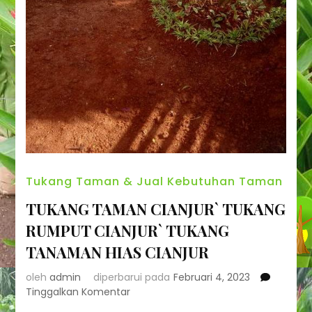
Tukang Taman & Jual Kebutuhan Taman
TUKANG TAMAN CIANJUR` TUKANG
RUMPUT CIANJUR` TUKANG
TANAMAN HIAS CIANJUR
oleh
admin
diperbarui pada
Februari 4, 2023
pada
Tinggalkan Komentar
TUKANG